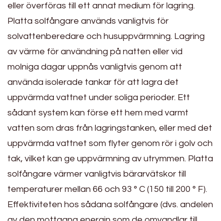
eller överföras till ett annat medium för lagring.
Platta solfångare används vanligtvis för
solvattenberedare och husuppvärmning. Lagring
av värme för användning på natten eller vid
molniga dagar uppnås vanligtvis genom att
använda isolerade tankar för att lagra det
uppvärmda vattnet under soliga perioder. Ett
sådant system kan förse ett hem med varmt
vatten som dras från lagringstanken, eller med det
uppvärmda vattnet som flyter genom rör i golv och
tak, vilket kan ge uppvärmning av utrymmen. Platta
solfångare värmer vanligtvis bärarvätskor till
temperaturer mellan 66 och 93 ° C (150 till 200 ° F).
Effektiviteten hos sådana solfångare (dvs. andelen
av den mottagna energin som de omvandlar till