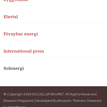
Elavtal
Förnybar energi
International press
Solenergi
© Copyright 2026
SOLCELLSFORUMET
. All Rights Reserved.
Blossom Magazine | Developed By
Blossom Themes
.
Powered