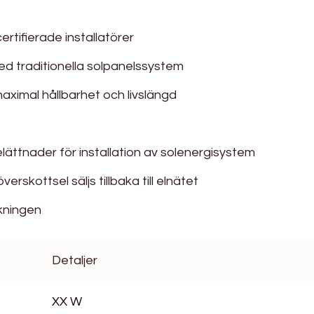
ertifierade installatörer
d traditionella solpanelssystem
maximal hållbarhet och livslängd
lättnader för installation av solenergisystem
verskottsel säljs tillbaka till elnätet
kningen
Detaljer
XX W