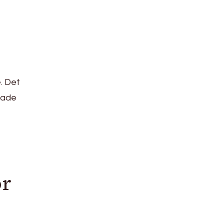
. Det
erade
ör