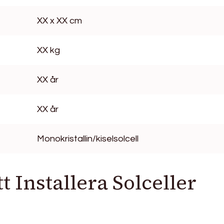
XX x XX cm
XX kg
XX år
XX år
Monokristallin/kiselsolcell
 Installera Solceller