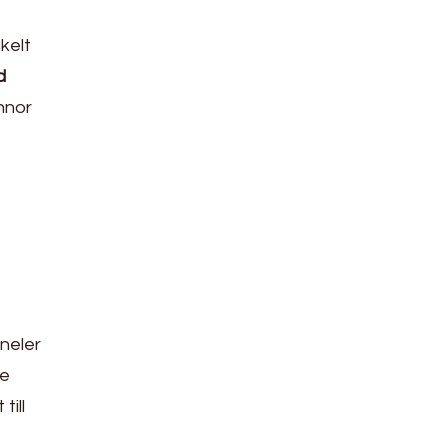
kelt
d
nnor
aneler
De
ill