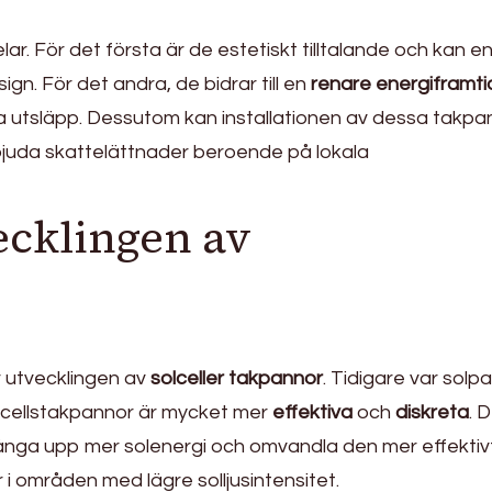
lar. För det första är de estetiskt tilltalande och kan en
gn. För det andra, de bidrar till en
renare energiframti
a utsläpp. Dessutom kan installationen av dessa takpa
bjuda skattelättnader beroende på lokala
ecklingen av
r utvecklingen av
solceller takpannor
. Tidigare var solp
lcellstakpannor är mycket mer
effektiva
och
diskreta
. 
ga upp mer solenergi och omvandla den mer effektivt t
r i områden med lägre solljusintensitet.