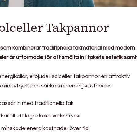
Solceller Takpannor
ng som kombinerar traditionella takmaterial med modern
er är utformade för att smälta in i takets estetik samt
rgikällor, erbjuder solceller takpannor en attraktiv
dioxidavtryck och sänka sina energikostnader.
passar in med traditionella tak
ar till ett lägre koldioxidavtryck
minskade energikostnader över tid