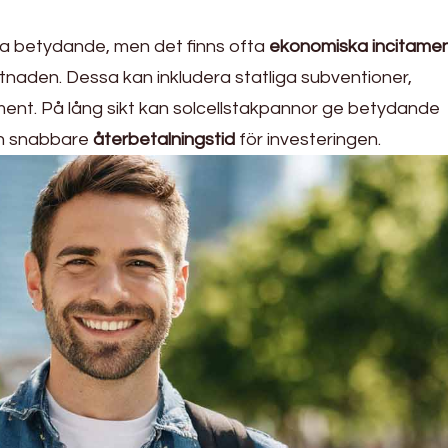
a betydande, men det finns ofta
ekonomiska incitame
ostnaden. Dessa kan inkludera statliga subventioner,
ment. På lång sikt kan solcellstakpannor ge betydande
 en snabbare
återbetalningstid
för investeringen.