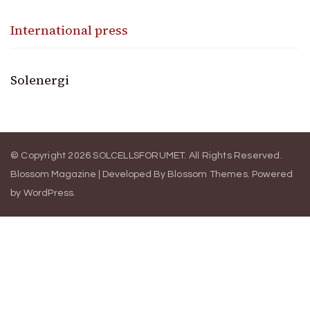
International press
Solenergi
© Copyright 2026
SOLCELLSFORUMET
. All Rights Reserved.
Blossom Magazine | Developed By
Blossom Themes
.
Powered
by
WordPress
.